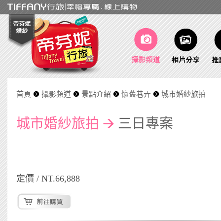
首頁
攝影頻道
景點介紹
懷舊巷弄
城市婚紗旅拍
城市婚紗旅拍
三日專案
定價 / NT.66,888